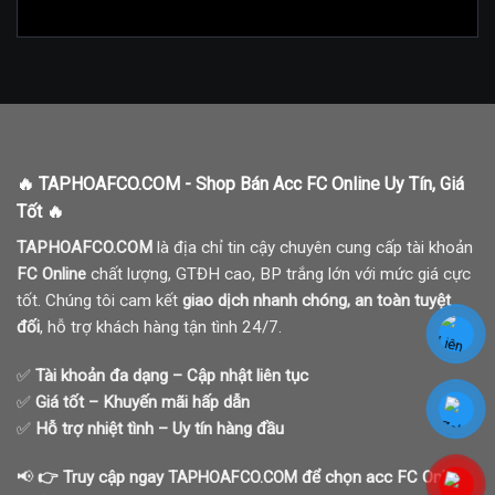
🔥 TAPHOAFCO.COM - Shop Bán Acc FC Online Uy Tín, Giá
Tốt 🔥
TAPHOAFCO.COM
là địa chỉ tin cậy chuyên cung cấp tài khoản
FC Online
chất lượng, GTĐH cao, BP trắng lớn với mức giá cực
tốt. Chúng tôi cam kết
giao dịch nhanh chóng, an toàn tuyệt
đối
, hỗ trợ khách hàng tận tình 24/7.
✅
Tài khoản đa dạng – Cập nhật liên tục
✅
Giá tốt – Khuyến mãi hấp dẫn
✅
Hỗ trợ nhiệt tình – Uy tín hàng đầu
📢
👉 Truy cập ngay
để chọn acc FC Online
TAPHOAFCO.COM