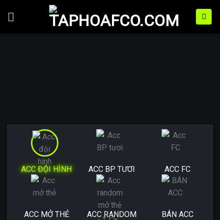
Bỏ
qua
nội
dung
ACC ĐỘI HÌNH
ACC BP TƯƠI
ACC FC
ACC MỞ THẺ
ACC RANDOM
BÁN ACC