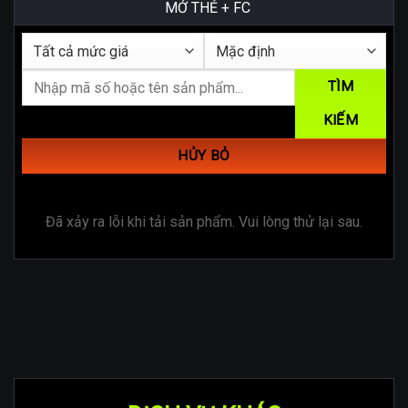
MỞ THẺ + FC
TÌM
KIẾM
HỦY BỎ
Đã xảy ra lỗi khi tải sản phẩm. Vui lòng thử lại sau.